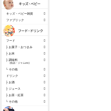
キッズ・ベビー雑貨
ファブリック
フード
├ お菓子・おつまみ
├ お米
├ 調味料
(缶詰・ジャムetc)
└ その他
ドリンク
├ お酒
├ ジュース
├ お茶・紅茶
└ その他