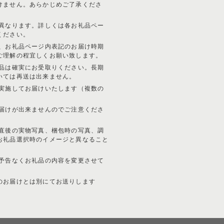
けません。あらかじめご了承くださ
が異なります。詳しくは各お礼品ペー
ください。
り、お礼品ページ内表記のお届け時期
ご理解の程宜しくお願い致します。
礼品は確実にお受取りください。長期
いては再送は出来ません。
に実施してお届けいたします（複数の
お届けが出来ませんのでご注意くださ
穫直後の実物写真、梱包時の写真、調
お礼品選択時のイメージと異なること
り予告なくお礼品の内容を変更させて
のお届けとは別にてお送りします