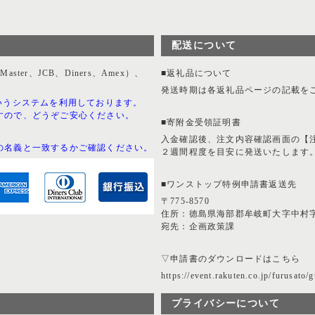
配送について
er、JCB、Diners、Amex）、
■返礼品について
。
発送時期は各返礼品ページの記載を
いうシステムを利用しております。
すので、どうぞご安心ください。
■寄附金受領証明書
入金確認後、注文内容確認画面の【
の名義と一致するかご確認ください。
２週間程度を目安に発送いたします
■ワンストップ特例申請書返送先
〒775-8570
住所：徳島県海部郡牟岐町大字中村字
宛先：企画政策課
▽申請書のダウンロードはこちら
https://event.rakuten.co.jp/furusato/g
プライバシーについて