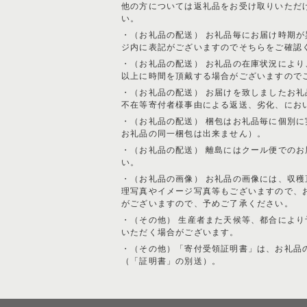
他の方については返礼品をお受け取りいただ
い。
・（お礼品の配送） お礼品毎にお届け時期
ジ内に表記がございますのでそちらをご確認
・（お礼品の配送） お礼品の在庫状況によ
以上に時間を頂戴する場合がございますので
・（お礼品の配送） お届けを致しましたお
不在等寄付者様事由による返送、劣化、にお
・（お礼品の配送） 梱包はお礼品毎に個別
お礼品の同一梱包は出来ません）。
・（お礼品の配送） 離島にはクール便での
い。
・（お礼品の画像） お礼品の画像には、収
理写真やイメージ写真等もございますので、
がございますので、予めご了承ください。
・（その他） 生産者また天候等、都合によ
いただく場合がございます。
・（その他）「寄付受領証明書」は、お礼品
（「証明書」の別送）。