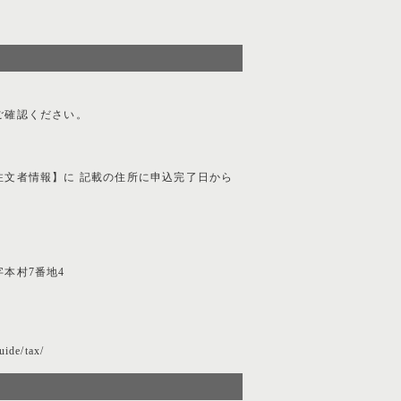
ご確認ください。
注文者情報】に 記載の住所に申込完了日から
。
本村7番地4
uide/tax/