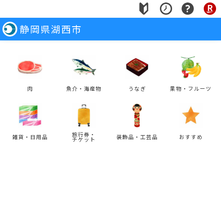
静岡県湖西市
肉
魚介・海産物
うなぎ
果物・フルーツ
旅行券・
雑貨・日用品
装飾品・工芸品
おすすめ
チケット