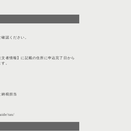
ご確認ください。
注文者情報】に記載の住所に申込完了日から
ます。
と納税担当
uide/tax/