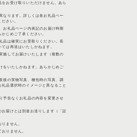
品をお受け取りいただけません。あら
が異なります。詳しくは各お礼品ペー
ください。
り、お礼品ページ内表記のお届け時期
らかじめご了承ください。
お礼品は確実にお受取りください。長
いては再送はいたしかねます。
に実施してお届けいたします（複数の
届けをいたしかねます。あらかじめご
穫直後の実物写真、梱包時の写真、調
お礼品選択時のイメージと異なること
より予告なくお礼品の内容を変更させ
のお届けとは別途お送りします（「証
おりません。
ておりません。