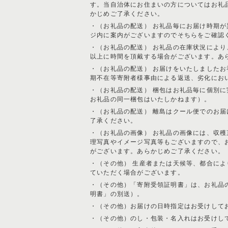
す。当自治体にお住まいの方についてはお礼
かじめご了承ください。
・（お礼品の配送） お礼品毎にお届け時期
ジ内に案内がございますのでそちらをご確認
・（お礼品の配送） お礼品の在庫状況によ
以上に時間を頂戴する場合がございます。あ
・（お礼品の配送） お届けをいたしました
期不在等寄附者様事由による返送、劣化にお
・（お礼品の配送） 梱包はお礼品毎に個別
お礼品の同一梱包はいたしかねます）。
・（お礼品の配送） 離島はクール便でのお
了承ください。
・（お礼品の画像） お礼品の画像には、収
理写真やイメージ写真等もございますので、
がございます。あらかじめご了承ください。
・（その他） 生産者または天候等、都合に
ていただく場合がございます。
・（その他）「寄附受領証明書」は、お礼品
明書」の別送）。
・（その他）お届けの日時指定はお受けして
・（その他）のし・包装・名入れはお受けし