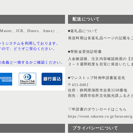
配送について
er、JCB、Diners、Amex）、
■返礼品について
。
発送時期は各返礼品ページの記載を
いうシステムを利用しております。
すので、どうぞご安心ください。
■寄附金受領証明書
入金確認後、注文内容確認画面の【
の名義と一致するかご確認ください。
２～３週間程度を目安に発送いたし
■ワンストップ特例申請書返送先
〒431-0492
住所：静岡県湖西市吉美3268番地
宛先：湖西市役所文化観光課ふるさ
▽申請書のダウンロードはこちら
https://event.rakuten.co.jp/furusato/g
プライバシーについて