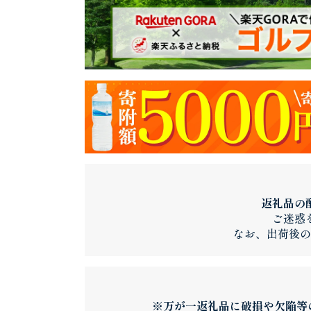
返礼品の
ご迷惑
なお、出荷後の
※万が一返礼品に破損や欠陥等