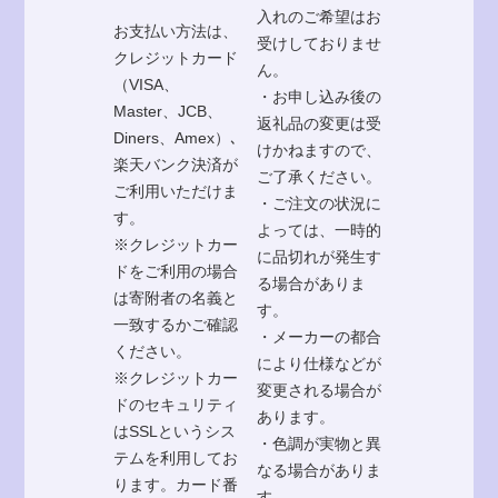
入れのご希望はお
お支払い方法は、
受けしておりませ
クレジットカード
ん。
（VISA、
・お申し込み後の
Master、JCB、
返礼品の変更は受
Diners、Amex）､
けかねますので、
楽天バンク決済が
ご了承ください。
ご利用いただけま
・ご注文の状況に
す。
よっては、一時的
※クレジットカー
に品切れが発生す
ドをご利用の場合
る場合がありま
は寄附者の名義と
す。
一致するかご確認
・メーカーの都合
ください。
により仕様などが
※クレジットカー
変更される場合が
ドのセキュリティ
あります。
はSSLというシス
・色調が実物と異
テムを利用してお
なる場合がありま
ります。カード番
す。