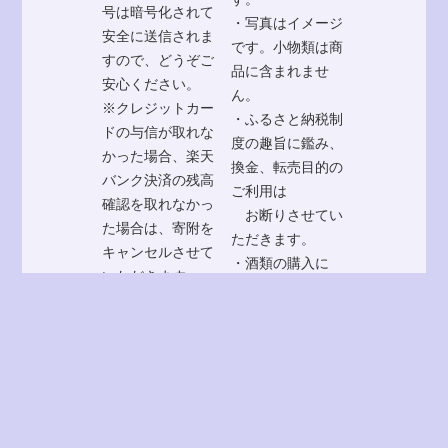
号は暗号化されて
・写真はイメージ
安全に送信されま
です。小物類は商
すので、どうぞご
品に含まれませ
安心ください。
ん。
※クレジットカー
・ふるさと納税制
ドの与信が取れな
度の趣旨に鑑み、
かった場合、楽天
換金、転売目的の
バンク決済の残高
ご利用は
確認を取れなかっ
お断りさせてい
た場合は、寄附を
ただきます。
キャンセルさせて
・酒類の購入に
いただきます。
は、年齢制限があ
別のクレジットカ
ります。
ードもしくは正し
20歳未満の購入
いカード情報をご
や飲酒は法律で禁
入力のうえ、再度
止されています。
お申込みいただき
楽天市場では20
ますようお願い申
歳未満の方は、酒
し上げます。