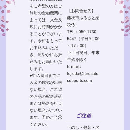
をご希望の方はご
【お問合せ先】
利用の金融機関に
藤枝市ふるさと納
よっては、入金反
税係
映にお時間がかか
TEL：050-1730-
ることがございま
5447（平日9：00
す。余裕をもって
～17：00）
お申込みいただ
※土日祝日、年末
き、速やかにお振
年始を除く
込みをお願いいた
E-mail：
します。
fujieda@furusato-
●申込期日までに
supports.com
入金の確認が出来
ない場合、ご希望
のお品の配送遅延
または発送を行え
ない場合がござい
ご注意
ます。予めご了承
ください。
・のし・包装・名