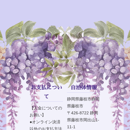
Information
お支払につい
自治体情報
て
静岡県藤枝市静岡
県藤枝市
【入金についての
〒426-8722 静岡
お願い】
県藤枝市岡出山1-
●オンライン決済
11-1
以外のお支払方法