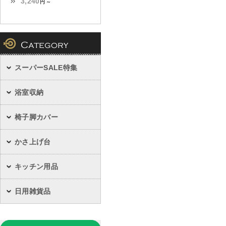
3,240
円 ～
スーパーSALE特集
浴室収納
椅子脚カバー
かさ上げ台
キッチン用品
日用雑貨品