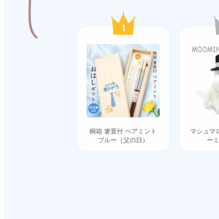
桐箱 箸置付 ペアミント
マシュマ
ブルー（父の日）
ーミ