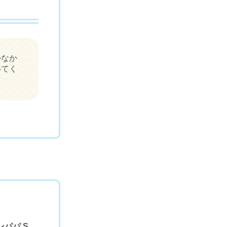
かなか
いてく
パパ S