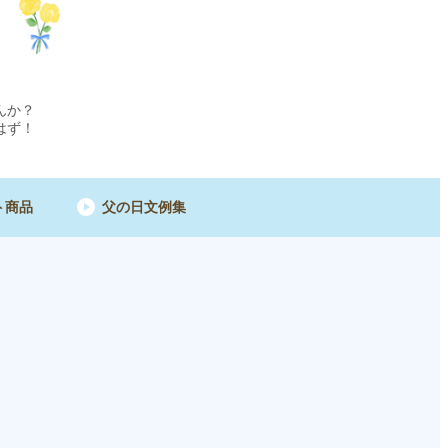
んか？
はず！
ト商品
父の日文例集