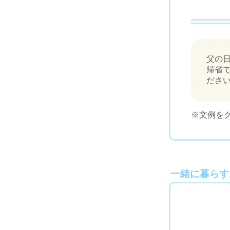
父の
帰省
ださ
※文例を
一緒に暮らす