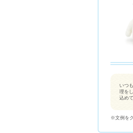
いつ
理を
込め
※文例を