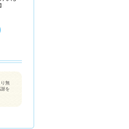
】
まり無
感謝を