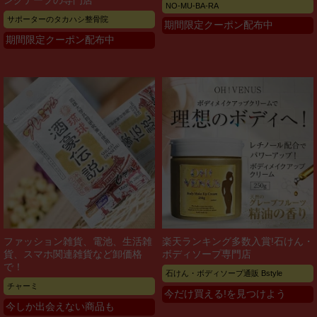
ングテープの専門店
NO-MU-BA-RA
サポーターのタカハシ整骨院
期間限定クーポン配布中
期間限定クーポン配布中
ファッション雑貨、電池、生活雑
楽天ランキング多数入賞!石けん・
貨、スマホ関連雑貨など卸価格
ボディソープ専門店
で！
石けん・ボディソープ通販 Bstyle
チャーミ
今だけ買える!を見つけよう
今しか出会えない商品も