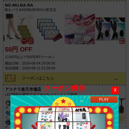
NO-MU-BA-RA
飲むバラ水NOMUBARAの直営店
50円 OFF
1100円以上で50円OFFクーポン
開始日時：2026-08-04 20:00:00
有効期限：2026-08-11 01:59:00
→
クーポンはこちら
クーポン獲得
アステラ楽天市場店
X
LED照明や電源アダプターをメインとして販売