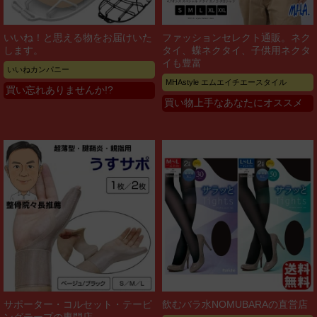
いいね！と思える物をお届けいた
ファッションセレクト通販。ネク
します。
タイ、蝶ネクタイ、子供用ネクタ
イも豊富
いいねカンパニー
MHAstyle エムエイチエースタイル
買い忘れありませんか!?
買い物上手なあなたにオススメ
サポーター・コルセット・テーピ
飲むバラ水NOMUBARAの直営店