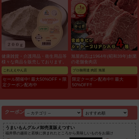
健康雑貨・介護用品・衛生用品等
旭屋肉店は1964年(昭和39年)創業
様々な商品を販売しております。
の老舗食肉店
これええやん店
プロ御用達 肉匠 旭屋
セール開催中! 最大50%OFF + 限
限定クーポン配布中!! 最大
定クーポン配布中
50%OFF‼
クーポン
うまいもんグルメ卸売直販えつすい
福井県の越前と若狭に挟まれたところから美味しいものをお届け