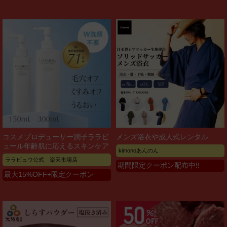
コスメプロデューサー潤子ララビ
メンズ浴衣や成人式レンタル
ュール年齢肌に応えるスキンケア
kimonoあんのん
ララビュウ公式 楽天市場店
期間限定クーポン配布中!!
最大15%OFF+限定クーポン