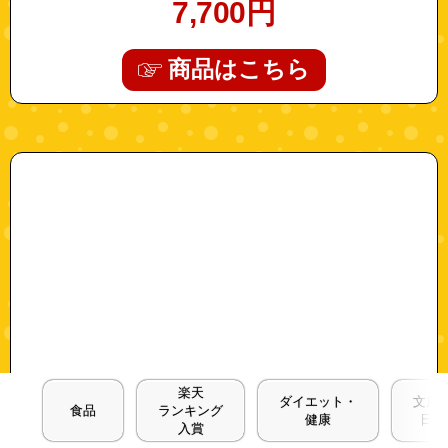
7,700
円
商品はこちら
"blue-b09m89xyh7-3"
楽天
ダイエット・
文房
食品
ランキング
健康
日用
入賞