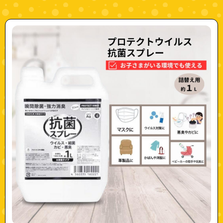
"pula-b0c6k4g5hm-1"