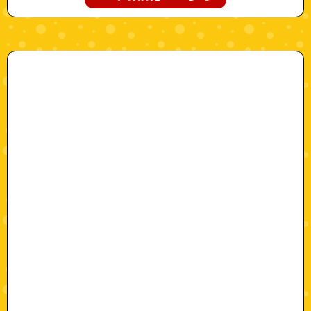
"yasuda-b08lczy7h4-2"