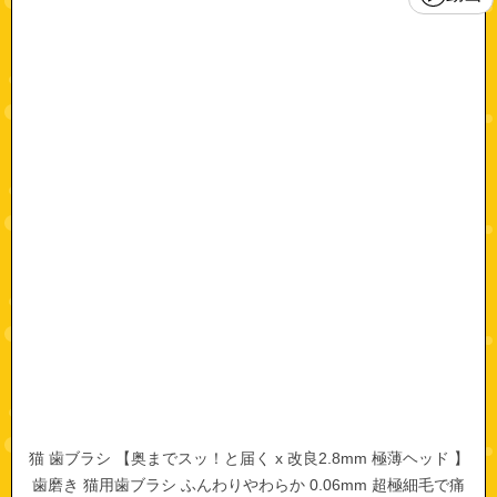
猫 歯ブラシ 【奥までスッ！と届く x 改良2.8mm 極薄ヘッド 】
歯磨き 猫用歯ブラシ ふんわりやわらか 0.06mm 超極細毛で痛