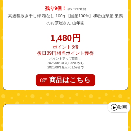
残り9個！
(8/7 19:12時点)
高級種抜き干し梅 種なし 100g 【国産100%】和歌山県産 巣鴨
のお茶屋さん 山年園
1,480
円
ポイント3倍
後日39円相当ポイント獲得
ポイントアップ期間：
2026/08/04(火) 20:00から
2026/08/11(火) 01:59まで
商品はこちら
"kawa-b0bh19jkrt-10"
動画
▶