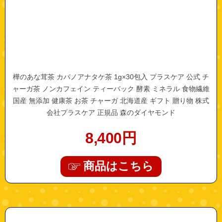
樺のあな茸茶 カバノアナタケ茶 1g×30包入 プラスケア 公式 チ
ャーガ茶 ノンカフェイン ティーバック 酵素 ミネラル 食物繊維
国産 無添加 健康茶 お茶 チャーガ 北海道産 ギフト 贈り物 株式
会社プラスケア 正規品 森のダイヤモンド
8,400
円
商品はこちら
"yasuda-koshoku"