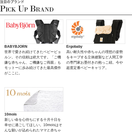
BABYBJORN
Ergobaby
世界で愛され続けてきたベビービョ
高い耐久性や赤ちゃんの理想の姿勢
ルン。その信頼は絶大です。「ご機
をキープする立体縫製など人間工学
嫌な赤ちゃん、ご機嫌なご両親」も
の専門家お墨付きの抱っこ紐。今や
モットーに歩み続けてきた最高傑作
超度定番ベビーキャリア。
がここに。
10mois
新しい命を心待ちにする十月十日を
幸せに過ごしてほしい。10moisはそ
んな願いが込められたママと赤ちゃ