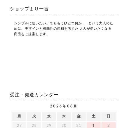
ショップより一言
シンプルに使いたい。でももうひとつ何か… という大人のた
めに、デザインと機能性の調和を考えた 大人が使いたくなる
商品をご提案します。
受注・発送カレンダー
2026年08月
月
火
水
木
金
土
日
27
28
29
30
31
1
2