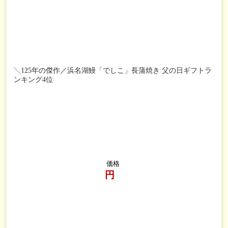
╲125年の傑作／浜名湖鰻「でしこ」長蒲焼き 父の日ギフトラ
ンキング4位