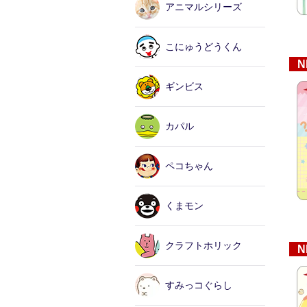
アニマルシリーズ
こにゅうどうくん
N
ギンビス
カパル
ペコちゃん
くまモン
クラフトホリック
N
すみっコぐらし