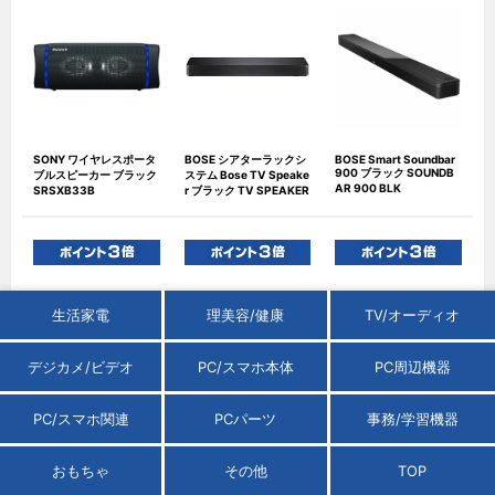
SONY ワイヤレスポータ
BOSE シアターラックシ
BOSE Smart Soundbar
900 ブラック SOUNDB
ブルスピーカー ブラック
ステム Bose TV Speake
AR 900 BLK
SRSXB33B
r ブラック TV SPEAKER
生活家電
理美容/健康
TV/オーディオ
デジカメ/ビデオ
PC/スマホ本体
PC周辺機器
PC/スマホ関連
PCパーツ
事務/学習機器
BOSE Smart Soundbar
JBL BARスピーカー CIN
ヤマハ プリメインアンプ
600 ブラック SMARTS
EMA SB190 JBLSB190
シルバー A-S501S
おもちゃ
その他
TOP
NDBR600
BLKJN