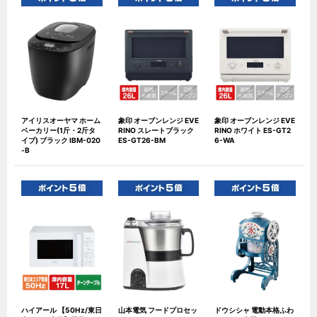
アイリスオーヤマ ホーム
象印 オーブンレンジ EVE
象印 オーブンレンジ EVE
ベーカリー(1斤・2斤タ
RINO スレートブラック
RINO ホワイト ES-GT2
イプ) ブラック IBM-020
ES-GT26-BM
6-WA
-B
ハイアール 【50Hz/東日
山本電気 フードプロセッ
ドウシシャ 電動本格ふわ