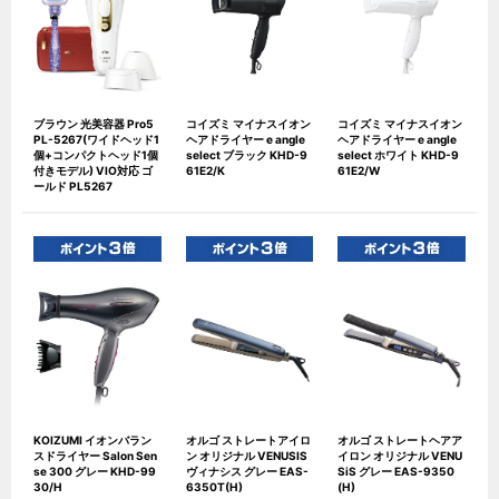
ブラウン 光美容器 Pro5
コイズミ マイナスイオン
コイズミ マイナスイオン
PL-5267(ワイドヘッド1
ヘアドライヤー e angle
ヘアドライヤー e angle
個+コンパクトヘッド1個
select ブラック KHD-9
select ホワイト KHD-9
付きモデル) VIO対応 ゴ
61E2/K
61E2/W
ールド PL5267
KOIZUMI イオンバラン
オルゴ ストレートアイロ
オルゴ ストレートヘアア
スドライヤー Salon Sen
ン オリジナル VENUSIS
イロン オリジナル VENU
se 300 グレー KHD-99
ヴィナシス グレー EAS-
SiS グレー EAS-9350
30/H
6350T(H)
(H)