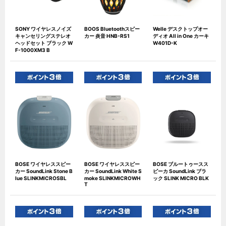
SONY ワイヤレスノイズ
BOOS Bluetoothスピー
Welle デスクトップオー
キャンセリングステレオ
カー 炎音 HNB-RS1
ディオ All in One カーキ
ヘッドセット ブラック W
W401D-K
F-1000XM3 B
BOSE ワイヤレススピー
BOSE ワイヤレススピー
BOSE ブルートゥースス
カー SoundLink Stone B
カー SoundLink White S
ピーカ SoundLink ブラ
lue SLINKMICROSBL
moke SLINKMICROWH
ック SLINK MICRO BLK
T