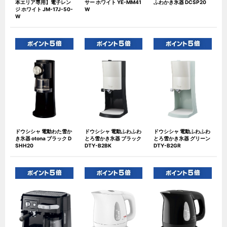
本エリア専用】電子レン
サー ホワイト YE-MM41
ふわかき氷器 DCSP20
ジ ホワイト JM-17J-50-
W
W
ドウシシャ 電動わた雪か
ドウシシャ 電動ふわふわ
ドウシシャ 電動ふわふわ
き氷器 otona ブラック D
とろ雪かき氷器 ブラック
とろ雪かき氷器 グリーン
SHH20
DTY-B2BK
DTY-B2GR