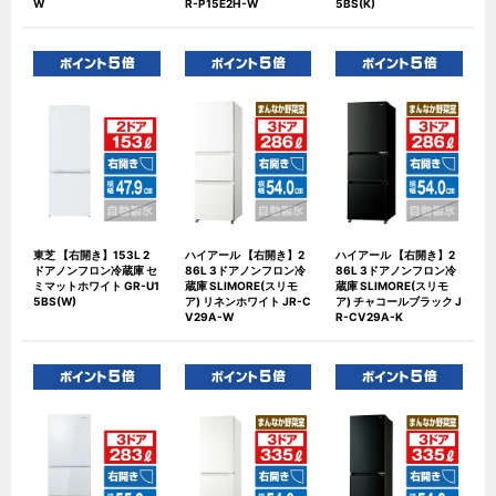
W
R-P15E2H-W
5BS(K)
東芝 【右開き】153L 2
ハイアール 【右開き】2
ハイアール 【右開き】2
ドアノンフロン冷蔵庫 セ
86L 3ドアノンフロン冷
86L 3ドアノンフロン冷
ミマットホワイト GR-U1
蔵庫 SLIMORE(スリモ
蔵庫 SLIMORE(スリモ
5BS(W)
ア) リネンホワイト JR-C
ア) チャコールブラック J
V29A-W
R-CV29A-K