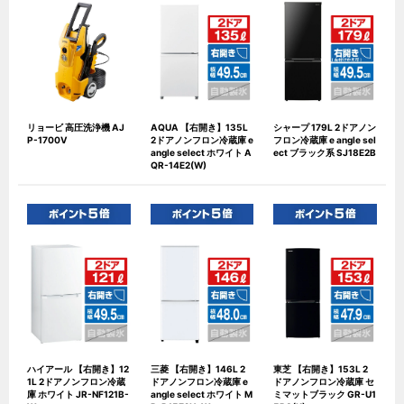
リョービ 高圧洗浄機 AJ
AQUA 【右開き】135L
シャープ 179L 2ドアノン
P-1700V
2ドアノンフロン冷蔵庫 e
フロン冷蔵庫 e angle sel
angle select ホワイト A
ect ブラック系 SJ18E2B
QR-14E2(W)
ハイアール 【右開き】12
三菱 【右開き】146L 2
東芝 【右開き】153L 2
1L 2ドアノンフロン冷蔵
ドアノンフロン冷蔵庫 e
ドアノンフロン冷蔵庫 セ
庫 ホワイト JR-NF121B-
angle select ホワイト M
ミマットブラック GR-U1