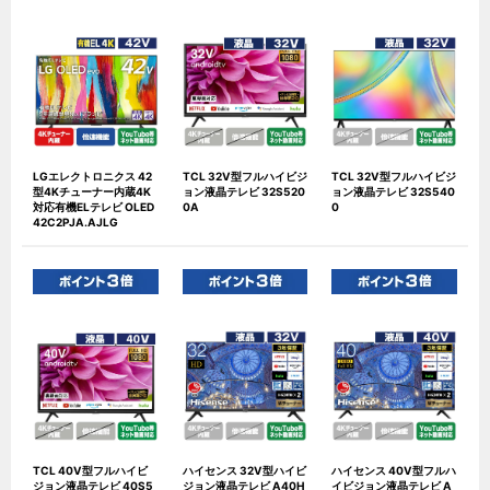
LGエレクトロニクス 42
TCL 32V型フルハイビジ
TCL 32V型フルハイビジ
型4Kチューナー内蔵4K
ョン液晶テレビ 32S520
ョン液晶テレビ 32S540
対応有機ELテレビ OLED
0A
0
42C2PJA.AJLG
TCL 40V型フルハイビ
ハイセンス 32V型ハイビ
ハイセンス 40V型フルハ
ジョン液晶テレビ 40S5
ジョン液晶テレビ A40H
イビジョン液晶テレビ A