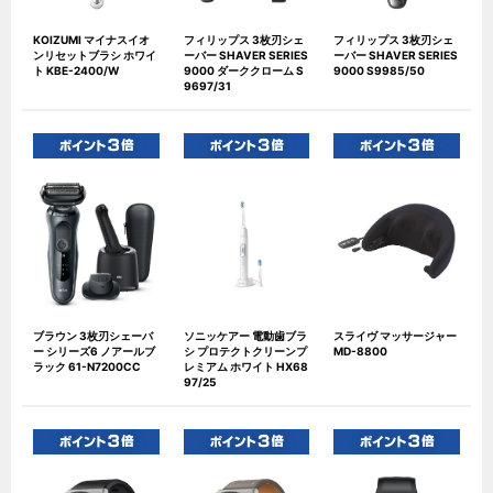
KOIZUMI マイナスイオ
フィリップス 3枚刃シェ
フィリップス 3枚刃シェ
ンリセットブラシ ホワイ
ーバー SHAVER SERIES
ーバー SHAVER SERIES
ト KBE-2400/W
9000 ダーククローム S
9000 S9985/50
9697/31
ブラウン 3枚刃シェーバ
ソニッケアー 電動歯ブラ
スライヴ マッサージャー
ー シリーズ6 ノアールブ
シ プロテクトクリーンプ
MD-8800
ラック 61-N7200CC
レミアム ホワイト HX68
97/25