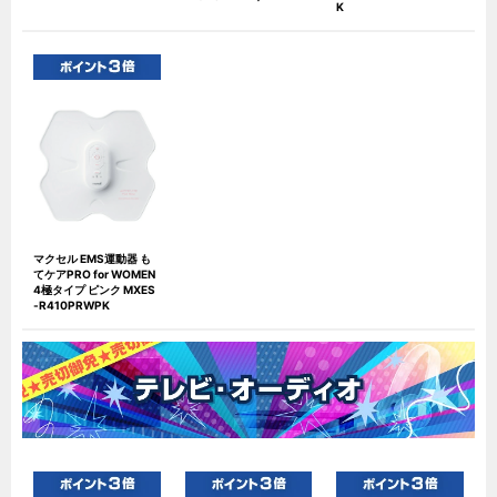
K
マクセル EMS運動器 も
てケアPRO for WOMEN
4極タイプ ピンク MXES
-R410PRWPK