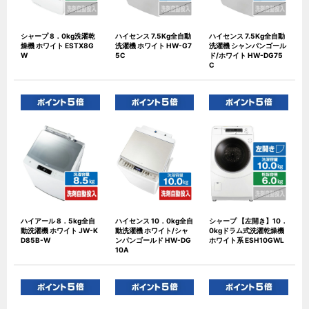
シャープ 8．0kg洗濯乾
ハイセンス 7.5Kg全自動
ハイセンス 7.5Kg全自動
燥機 ホワイト ESTX8G
洗濯機 ホワイト HW-G7
洗濯機 シャンパンゴール
W
5C
ド/ホワイト HW-DG75
C
ハイアール 8．5kg全自
ハイセンス 10．0kg全自
シャープ 【左開き】10．
動洗濯機 ホワイト JW-K
動洗濯機 ホワイト/シャ
0kgドラム式洗濯乾燥機
D85B-W
ンパンゴールド HW-DG
ホワイト系 ESH10GWL
10A