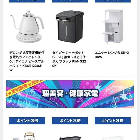
デロンギ 温度設定機能付
タイガー ジャーポット
エムケー レンジ台 SK-3
き電気カフェケトル(1．
(2．2L) 蒸気レスとく子
06W
0L) アイコナ ピースフル
さん ブラック PIM-G22
ホワイト KBOE1230J-
0K
W