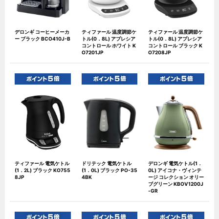
デロンギ コーヒーメーカ
ティファール 温度調節ケ
ティファール 温度調節ケ
ー ブラック BCO410J-B
トル(0．8L) アプレシア
トル(0．8L) アプレシア
コントロール ホワイト K
コントロール ブラック K
O7201JP
O7208JP
ティファール 電気ケトル
ドリテック 電気ケトル
デロンギ 電気ケトル(1．
(1．2L) ブラック KO755
(1．0L) ブラック PO-35
0L) アイコナ・ヴィンテ
8JP
4BK
ージ コレクション オリー
ブグリーン KBOV1200J
-GR