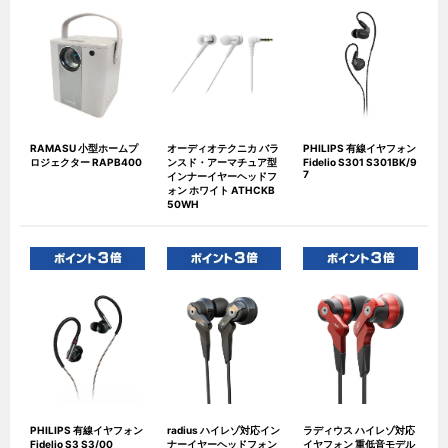
RAMASU 小型ホームプ
オーディオテクニカ バラ
PHILIPS 有線イヤフォン
ロジェクター RAPB400
ンスド・アーマチュア型
Fidelio S301 S301BK/9
7
インナーイヤーヘッドフ
ォン ホワイト ATHCKB
50WH
PHILIPS 有線イヤフォン
radius ハイレゾ対応イン
ラディウス ハイレゾ対応
Fidelio S3 S3/00
ナーイヤーヘッドフォン
イヤフォン 重低音モデル