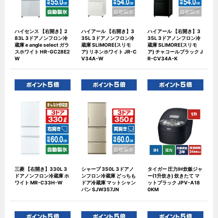
ハイセンス 【右開き】2
ハイアール 【右開き】3
ハイアール 【右開き】3
83L 3ドアノンフロン冷
35L 3ドアノンフロン冷
35L 3ドアノンフロン冷
蔵庫 e angle select ガラ
蔵庫 SLIMORE(スリモ
蔵庫 SLIMORE(スリモ
スホワイト HR-GC28E2
ア) リネンホワイト JR-C
ア) チャコールブラック J
W
V34A-W
R-CV34A-K
三菱 【右開き】330L 3
シャープ 350L 3ドアノ
タイガー 圧力IH炊飯ジャ
ドアノンフロン冷蔵庫 ホ
ンフロン冷蔵庫 どっちも
ー(1升炊き) 炊きたて マ
ワイト MR-C33H-W
ドア冷蔵庫 マットシャン
ットブラック JPV-A18
パン SJW357JN
0KM