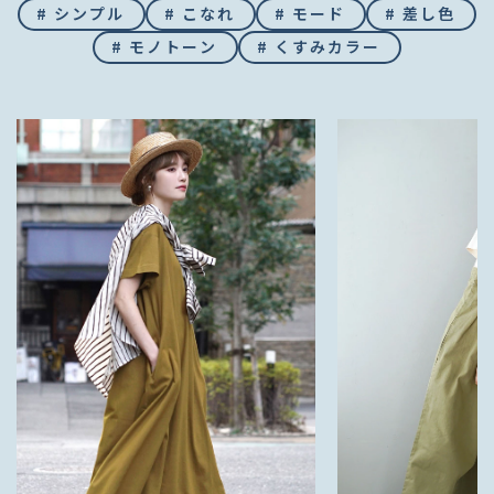
# シンプル
# こなれ
# モード
# 差し色
# モノトーン
# くすみカラー