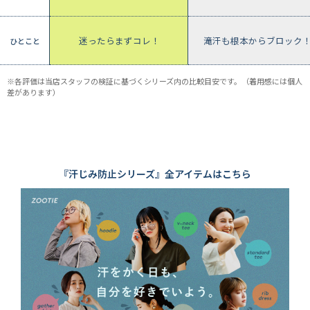
 綿40％
ちんと感！
迷ったらまずコレ！
滝汗も根本からブロック
ひとこと
※各評価は当店スタッフの検証に基づくシリーズ内の比較目安です。（着用感には個人
差があります）
『汗じみ防止シリーズ』全アイテムはこちら