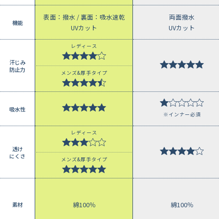
表面：撥水 / 裏面：吸水速乾
両面撥水
機能
UVカット
UVカット
レディース
汗じみ
防止力
メンズ&厚手タイプ
吸水性
須
※インナー必須
レディース
透け
にくさ
メンズ&厚手タイプ
 綿35％
綿100％
綿100％
素材
プ》