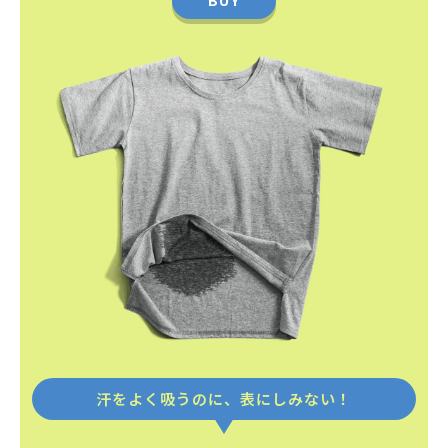
BUY
YES
NO
03
YES
NO
汗をよく吸うのに、表にしみない！
「？？？」
です