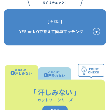
\
/
まずはチェック！
[ 全3問 ]
+
YES or NOで答えて簡単マッチング
01
about
about
汗しみない
汗吸わない
YES
NO
「
汗しみない
」
02
カットソー シリーズ