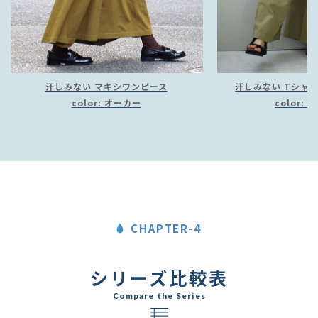
汗しみない マキシワンピース
汗しみない Tシャ
color: オーカー
color:
CHAPTER-4
シリーズ比較表
Compare the Series