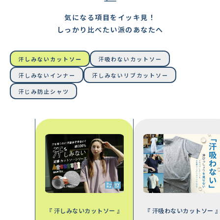
気になる項目をイッキ見！
しっかり比べたい派のあなたへ
汗しみないカットソー
汗吸わないカットソー
汗しみないインナー
汗しみないリブカットソー
汗じみ防止シャツ
ャツ 』
『 汗しみないカットソー 』
『 汗吸わないカットソー 