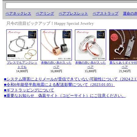
ペアネックレス
ペアリング
ペアブレスレット
ペアストラップ
運命の
只今の注目ピックアップ！Happy Special Jewelry
ブレスでもアンクレッ
本物の赤い糸が入った
本物の赤い糸が入った
重なりあうダイヤ付
トでも
ペア
ペア
ペア
14,800円
16,800円
15,800円
21,945円
■システム障害によりメールが受信できていない可能性について（2024.2.1
■令和6年能登半島地震による配送影響について（2023.01.05）
■ギフトラッピングについて
■重要なお知らせ 偽装サイト（コピーサイト）にご注意ください。