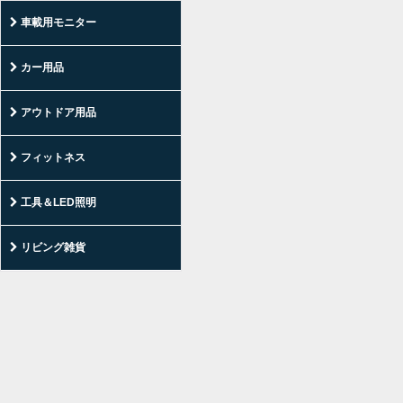
車載用モニター
フリップダウンモニター
カー用品
オンダッシュモニター
DVDプレーヤー
アウトドア用品
ヘッドレストモニター
TVチューナー
PrairieHouse
フィットネス
バックミラーモニター
バックカメラ
ワンタッチテント
GOLDAXE
工具＆LED照明
サンバイザーモニター
ドライブレコーダー
アウトドアテーブル・チェア
可変式ダンベル
脚立/踏み台
リビング雑貨
ヘッドアップディスプレイ
エアーマット/エアーピロー
体幹トレーニング
エアコンプレッサー/エアパーツ
HDMIケーブル/その他接続機器
車載HID/LED
ラッシュガード
運動器具
計測用品
PC/モバイル周辺機器
車載雑貨
リュックサック
LED電球/照明/スポットライト
掃除用品/掃除関連品