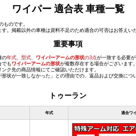
ワイパー 適合表 車種一覧
在のものです。
ます。掲載以外の車種は資料不足のため適合の可否はお答えい
重要事項
種の
年式、型式、
ワイパーアームの形状
の3点
が一致する必要が
合でも
ワイパーアームの形状
が複数存在する場合がございます
リンク先の商品情報にてご確認いただけます。
が形状が一致しなかった」との理由での、返品および交換につ
トゥーラン
年式
適合ワ