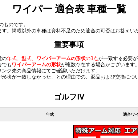
ワイパー 適合表 車種一覧
在のものです。
ます。掲載以外の車種は資料不足のため適合の可否はお答えい
重要事項
種の
年式、型式、
ワイパーアームの形状
の3点
が一致する必要が
合でも
ワイパーアームの形状
が複数存在する場合がございます
リンク先の商品情報にてご確認いただけます。
が形状が一致しなかった」との理由での、返品および交換につ
ゴルフIV
年式
適合ワ