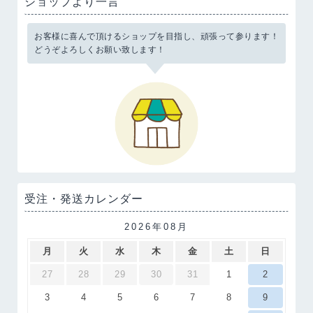
ショップより一言
お客様に喜んで頂けるショップを目指し、頑張って参ります！
どうぞよろしくお願い致します！
受注・発送カレンダー
2026年08月
月
火
水
木
金
土
日
27
28
29
30
31
1
2
3
4
5
6
7
8
9