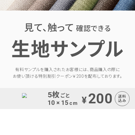
見て、触って
確認できる
生地サンプル
有料サンプルを購入されたお客様には、商品購入の際に
お使い頂ける特別割引クーポン￥200を配布しております。
5枚
200
ごと
送料
¥
込み
10 × 15
cm