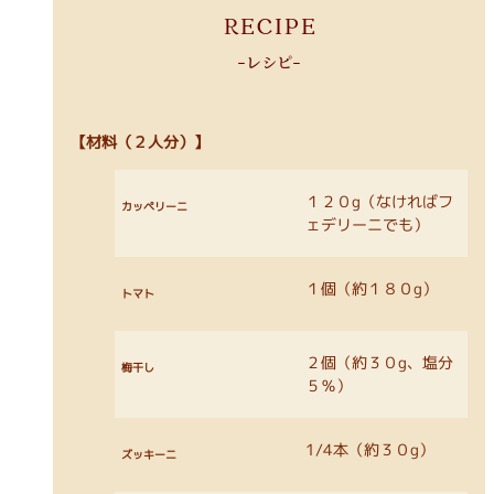
RECIPE
-レシピ-
【材料（２人分）】
１２０g（なければフ
カッペリーニ
ェデリーニでも）
１個（約１８０g）
トマト
２個（約３０g、塩分
梅干し
５％）
1/4本（約３０g）
ズッキーニ