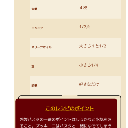
４枚
大葉
1/2片
ニンニク
大さじ１と1/2
オリーブオイル
小さじ1/4
塩
好きなだけ
胡椒
このレシピのポイント
冷製パスタの一番のポイントはしっかりと水気をき
ること。ズッキーニはパスタと一緒にゆでてしまう