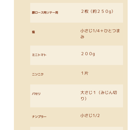
２枚（約２５０g）
豚ロース肉ソテー用
小さじ1/4＋ひとつま
塩
み
２００g
ミニトマト
１片
ニンニク
大さじ１（みじん切
パセリ
り）
小さじ1/2
ナンプラー