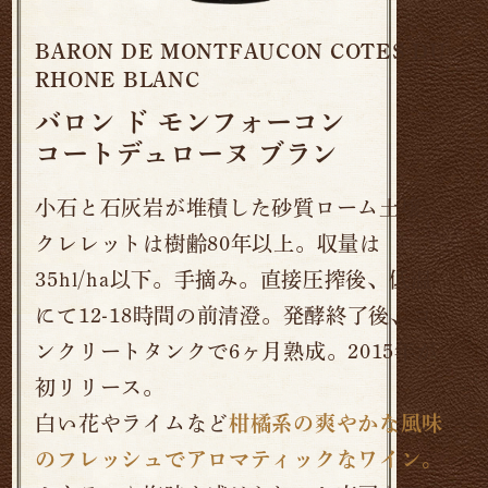
BARON DE MONTFAUCON COTES DU
RHONE BLANC
バロン ド モンフォーコン
コートデュローヌ ブラン
小石と石灰岩が堆積した砂質ローム土壌。
クレレットは樹齢80年以上。収量は
35hl/ha以下。手摘み。直接圧搾後、低温
にて12-18時間の前清澄。発酵終了後、コ
ンクリートタンクで6ヶ月熟成。2015年が
初リリース。
白い花やライムなど
柑橘系の爽やかな風味
のフレッシュでアロマティックなワイン。