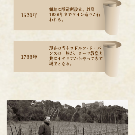
領地に醸造所設立、以降
1936年まで
ワイン造りが行
1520年
われる。
現在の当主ロドルフ･ド・パ
ンスの一族が、
ローマ教皇と
1766年
共にイタリアからやってきて
城主となる。