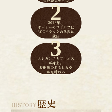
長い歴史をもつ
2015年、
オーナーのロドルフは
AOCリラックの代表に
就任
エレガンスとフィネス
が身上。
凝縮感のあるしなや
かな味わい
歴史
HISTORY