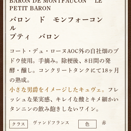
BARON DE MONTFAUCON LE
PETIT BARON
バロン ド モンフォーコン
ル
プティ バロン
コート・デュ・ローヌAOC外の自社畑のブ
ドウ使用。手摘み。除梗後、8日間の発
酵・醸し。コンクリートタンクにて18ヶ月
の熟成。
小さな男爵をイメージしたキュヴェ。
フレ
ッシュな果実感、キレイな酸とキメ細かい
タンニンの飲み飽きしないワイン。
ヴァンドフランス
赤
クラス
色