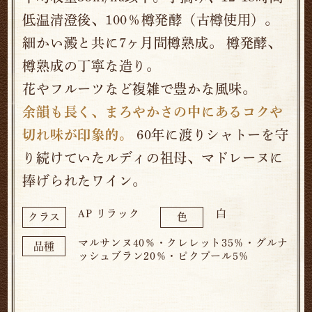
低温清澄後、100％樽発酵（古樽使用）。
細かい澱と共に7ヶ月間樽熟成。 樽発酵、
樽熟成の丁寧な造り。
花やフルーツなど複雑で豊かな風味。
余韻も長く、まろやかさの中にあるコクや
切れ味が印象的。
60年に渡りシャトーを守
り続けていたルディの祖母、マドレーヌに
捧げられたワイン。
AP リラック
白
クラス
色
マルサンヌ40％・クレレット35％・グルナ
品種
ッシュブラン20％・ピクプール5％