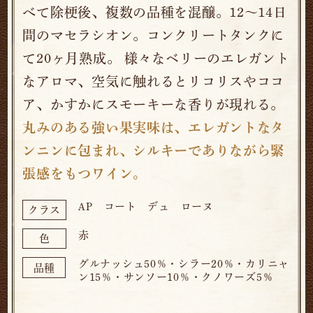
べて除梗後、複数の品種を混醸。12～14日
間のマセラシオン。コンクリートタンクに
て20ヶ月熟成。 様々なベリーのエレガント
なアロマ、空気に触れるとリコリスやココ
ア、かすかにスモーキーな香りが現れる。
丸みのある強い果実味は、エレガントなタ
ンニンに包まれ、シルキーでありながら緊
張感をもつワイン。
AP コート デュ ローヌ
クラス
赤
色
グルナッシュ50％・シラー20％・カリニャ
品種
ン15％・サンソー10％・クノワーズ5％