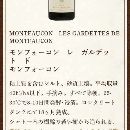
MONTFAUCON LES GARDETTES DE
MONTFAUCON
モンフォーコン レ ガルデッ
ト ド
モンフォーコン
粘土質を含むシルト、砂質土壌。平均収量
40hl/ha以下。手摘み。すべて除梗。25-
30℃で8-10日間発酵･浸漬。コンクリート
タンクにて18ヶ月熟成。
シャトー内の樹齢の若い樹から造られる、