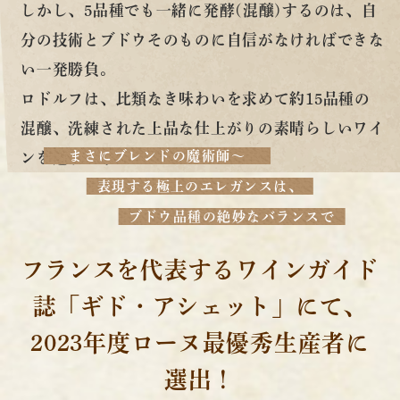
しかし、5品種でも一緒に発酵(混醸)するのは、自
分の技術とブドウそのものに自信がなければできな
い一発勝負。
ロドルフは、比類なき味わいを求めて約15品種の
混醸、洗練された上品な仕上がりの素晴らしいワイ
まさにブレンドの魔術師～
ンを造り上げた。
表現する極上のエレガンスは、
ブドウ品種の絶妙なバランスで
フランスを代表するワインガイド
誌「ギド・アシェット」にて、
2023年度ローヌ最優秀生産者に
選出！