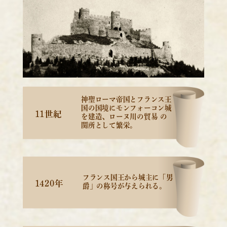
神聖ローマ帝国とフランス王
国の国境に
モンフォーコン城
11世紀
を建造、ローヌ川の貿易
の
関所として繁栄。
フランス国王から城主に「男
1420年
爵」の
称号が与えられる。