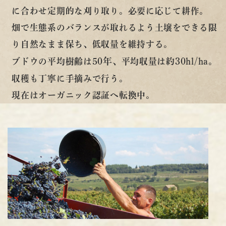
に合わせ定期的な刈り取り。必要に応じて耕作。
畑で生態系のバランスが取れるよう土壌をできる限
り自然なまま保ち、低収量を維持する。
50年
30hl/ha
ブドウの平均樹齢は
、平均収量は約
。
収穫も丁寧に手摘みで行う。
現在はオーガニック認証へ転換中。