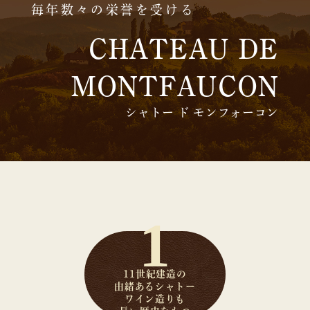
毎年数々の栄誉を受ける
CHATEAU DE
MONTFAUCON
シャトー ド モンフォーコン
11世紀建造の
由緒あるシャトー
ワイン造りも