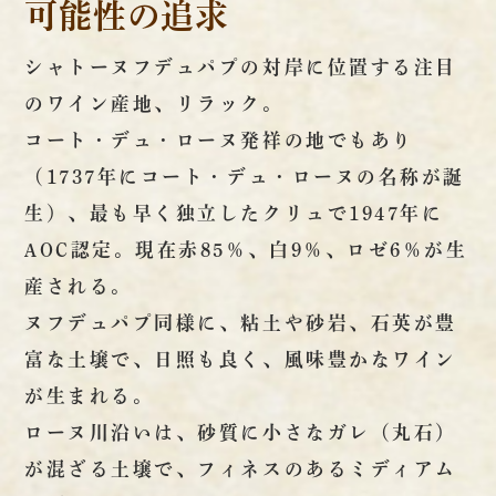
可能性の追求
シャトーヌフデュパプの対岸に位置する注目
のワイン産地、リラック。
コート・デュ・ローヌ発祥の地でもあり
（1737年にコート・デュ・ローヌの名称が誕
生）、最も早く独立したクリュで1947年に
AOC認定。現在赤85％、白9％、ロゼ6％が生
産される。
ヌフデュパプ同様に、粘土や砂岩、石英が豊
富な土壌で、日照も良く、風味豊かなワイン
が生まれる。
ローヌ川沿いは、砂質に小さなガレ（丸石）
が混ざる土壌で、フィネスのあるミディアム