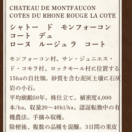
CHATEAU DE MONTFAUCON
COTES DU RHONE ROUGE LA COTE
シャトー ド モンフォーコン
コート デュ
ローヌ ルージュ ラ コート
モンフォーコン村、サン・ジュニエス・
ド・コモラ村、ロックモール村に位置する
15haの自社畑。砂質を含む泥灰土壌に石灰
岩の小石。
平均樹齢50年。株仕立て。植密度4,000
本/ha。収量20～40hl/ha。認証転換中の有
機農法。手摘み収穫。
除梗後、複数の品種を混醸。3日間の果皮