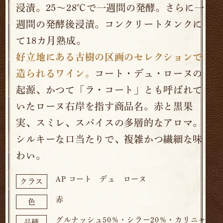
浸漬。25～28℃で一週間の発酵。さらに一
週間の発酵後浸漬。コンクリートタンクに
て18カ月熟成。
好立地にある古樹の区画のセレクションで
造られるワイン。
コート・デュ・ローヌの
起源、かつて「ラ・コート」とも呼ばれて
いたローヌ右岸を指す商品名。赤と黒果
実、スミレ、スパイスの多層的なアロマ。
シルキーな口当たりで、複雑かつ繊細な味
わい。
AP コート デュ ローヌ
クラス
赤
色
グルナッシュ50％・シラー20％・カリニャ
品種