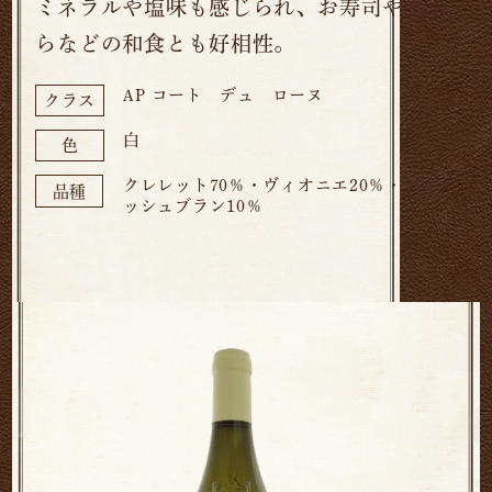
ミネラルや塩味も感じられ、お寿司や天ぷ
らなどの和食とも好相性。
AP コート デュ ローヌ
クラス
白
色
クレレット70％・ヴィオニエ20％・グルナ
品種
ッシュブラン10％