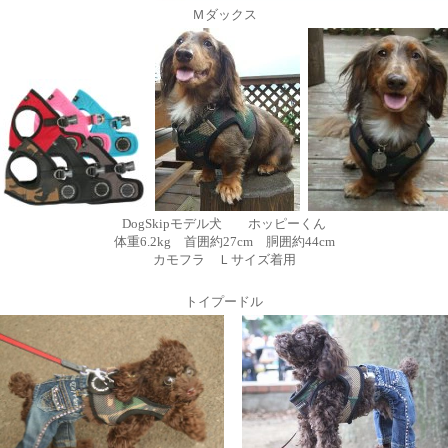
Ｍダックス
DogSkipモデル犬 ホッピーくん
体重6.2kg 首囲約27cm 胴囲約44cm
カモフラ Ｌサイズ着用
トイプードル