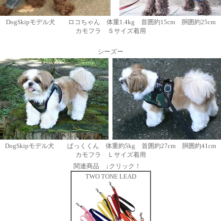
DogSkipモデル犬 ロコちゃん 体重1.4kg 首囲約15cm 胴囲約25cm
カモフラ Ｓサイズ着用
シーズー
DogSkipモデル犬 ぱっくくん 体重約5kg 首囲約27cm 胴囲約41cm
カモフラ Ｌサイズ着用
関連商品 ↓クリック！
TWO TONE LEAD