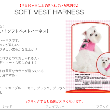
【世界30ヶ国以上で愛されているPUPPIA】
た！
い！ソフトベストハーネス】
ハーネスです。
ョンが嬉しい♪
やさしい柔らかな仕上がり
これひとつでおしゃれさん♪
ディネートも楽しめます！
トは豊富なカラーが揃っている
がおすすめ♪
ク、 スカイブルー、カモ、ブラック、ブラウン
ＸＬ
↓クリックすると画像が大きくなります。
レッド
スカイブルー
ブラック