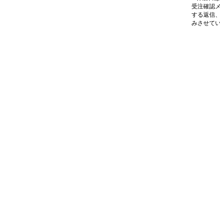
受注確認
する返信
みさせて