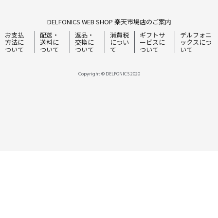
DELFONICS WEB SHOP 楽天市場店のご案内
お支払
配送・
返品・
消費税
ギフトサ
デルフォニ
方法に
送料に
交換に
につい
ービスに
ックスにつ
ついて
ついて
ついて
て
ついて
いて
Copyright © DELFONICS 2020