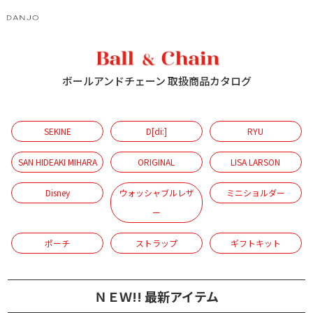
ボールアンドチェーン 取扱商品カタログ
SEKINE
D[di:]
RYU
SAN HIDEAKI MIHARA
ORIGINAL
LISA LARSON
Disney
ウォッシャブルレザ
ミニショルダー
ー
ポーチ
ストラップ
ギフトキット
ＮＥＷ!! 最新アイテム