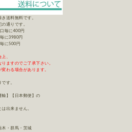
除き送料無料です。
記の通りです。
口毎に400円
980円
に500円
合上、
なりますのでご了承下さい。
が変わる場合があります。
りです。
運輸】【日本郵便】の
。
とは出来ません。
栃木・群馬・茨城