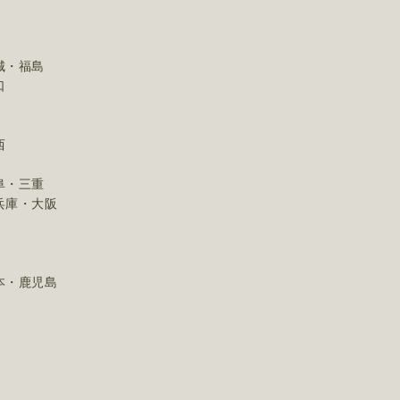
城・福島
口
西
阜・三重
兵庫・大阪
本・鹿児島