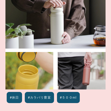
#休日
#カラバリ豊富
#５００ml