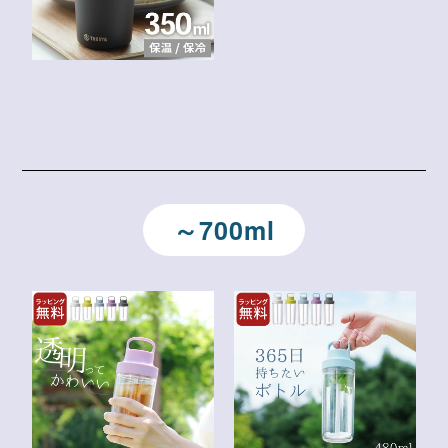
～700ml