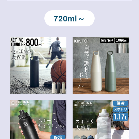
720ml～