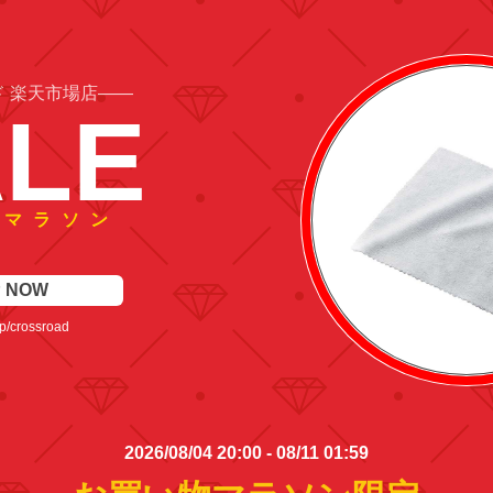
2026/08/04 20:00 - 08/11 01:59