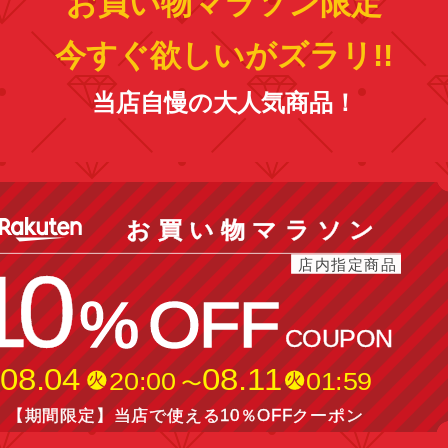
お買い物マラソン限定
今すぐ欲しいがズラリ!!
当店自慢の大人気商品！