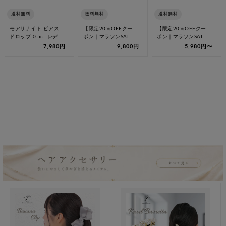
送料無料
送料無料
送料無料
モアサナイト ピアス
【限定20％OFFクー
【限定20％OFFクー
ドロップ 0.5ct レディ
ポン｜マラソンSALE
ポン｜マラソンSALE
ース 3石 揺れる レデ
8/11 1:59迄】モアサ
8/11 1:59迄】モアサ
7,980円
9,800円
5,980円〜
ィ…
ナ…
ナ…