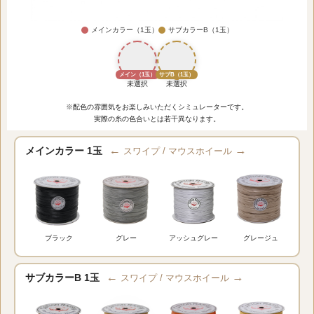
メインカラー（1玉）
サブカラーB（1玉）
メイン（1玉）
サブB（1玉）
未選択
未選択
※配色の雰囲気をお楽しみいただくシミュレーターです。
実際の糸の色合いとは若干異なります。
←
→
メインカラー 1玉
スワイプ / マウスホイール
ブラック
グレー
アッシュグレー
グレージュ
←
→
サブカラーB 1玉
スワイプ / マウスホイール