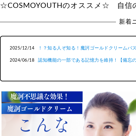
☆COSMOYOUTHのオススメ☆ 自
新着
！？知る人ぞ知る！魔訶ゴールドクリームバ
2025/12/14
認知機能の一部である記憶力を維持！【備忘
2024/06/18