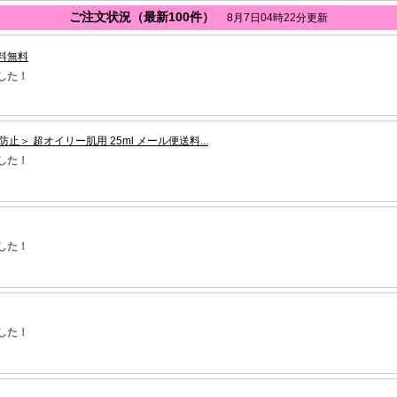
ご注文状況（最新100件）
8月7日04時22分更新
送料無料
した！
 超オイリー肌用 25ml メール便送料...
した！
した！
した！