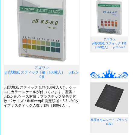
アズワン
pH試験紙 スティック 1箱
（100枚入） pH0.5-5.0
アズワン
pH試験紙 スティック 1箱（100枚入） pH5.5-
9.0
pH試験紙 スティック (1箱(100枚入り))。ケー
スにカラースケールが付いています。型番：
pH5.5-9.0ケース材質：プラスチック変色切片
数：2サイズ：6×80mmpH測定領域：5.5～9.0タ
イプ：スティック入数：1箱（100枚入）。
移座えもんシート ブラック
(1枚)