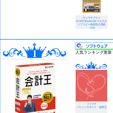
サンワサプライ
JP-MTCBA4N-500 マルチタ
イプコピー偽造防止用紙
（A4)
人気ランキング更新 202
ソリマチ
バリューサポート 給料王