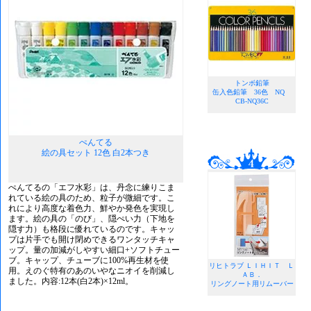
トンボ鉛筆
缶入色鉛筆 36色 NQ
CB-NQ36C
ぺんてる
絵の具セット 12色 白2本つき
ぺんてるの「エフ水彩」は、丹念に練りこま
れている絵の具のため、粒子が微細です。こ
れにより高度な着色力、鮮やか発色を実現し
ます。絵の具の「のび」、隠ぺい力（下地を
隠す力）も格段に優れているのです。キャッ
プは片手でも開け閉めできるワンタッチキャ
ップ。量の加減がしやすい細口+ソフトチュー
ブ。キャップ、チューブに100%再生材を使
リヒトラブ ＬＩＨＩＴ Ｌ
用。えのぐ特有のあのいやなニオイを削減し
ＡＢ．
ました。内容:12本(白2本)×12ml。
リングノート用リムーバー