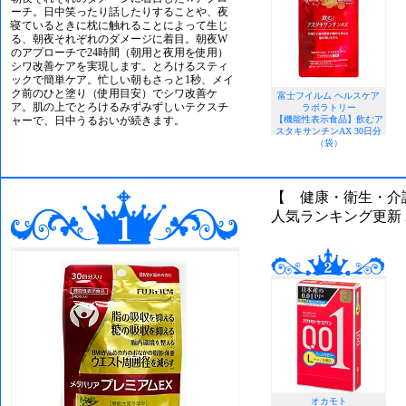
ーチ。日中笑ったり話したりすることや、夜
寝ているときに枕に触れることによって生じ
る、朝夜それぞれのダメージに着目。朝夜W
のアプローチで24時間（朝用と夜用を使用）
シワ改善ケアを実現します。とろけるスティ
ックで簡単ケア。忙しい朝もさっと1秒、メイ
ク前のひと塗り（使用目安）でシワ改善ケ
富士フイルム ヘルスケア
ア。肌の上でとろけるみずみずしいテクスチ
ラボラトリー
ャーで、日中うるおいが続きます。
【機能性表示食品】飲むア
スタキサンチンAX 30日分
（袋）
【 健康・衛生・介
人気ランキング更新 202
オカモト