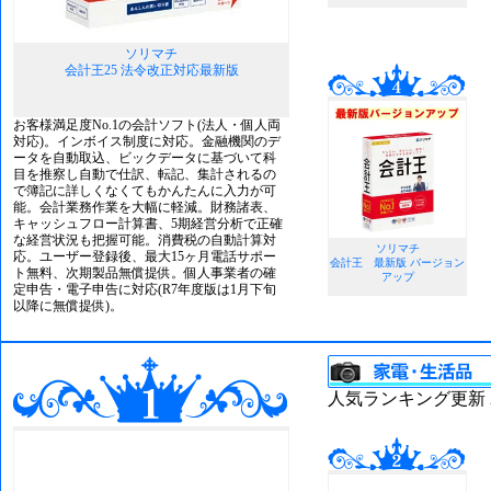
ソリマチ
会計王25 法令改正対応最新版
お客様満足度No.1の会計ソフト(法人・個人両
対応)。インボイス制度に対応。金融機関のデ
ータを自動取込、ビックデータに基づいて科
目を推察し自動で仕訳、転記、集計されるの
で簿記に詳しくなくてもかんたんに入力が可
能。会計業務作業を大幅に軽減。財務諸表、
キャッシュフロー計算書、5期経営分析で正確
な経営状況も把握可能。消費税の自動計算対
ソリマチ
応。ユーザー登録後、最大15ヶ月電話サポー
会計王 最新版 バージョン
ト無料、次期製品無償提供。個人事業者の確
アップ
定申告・電子申告に対応(R7年度版は1月下旬
以降に無償提供)。
人気ランキング更新 202