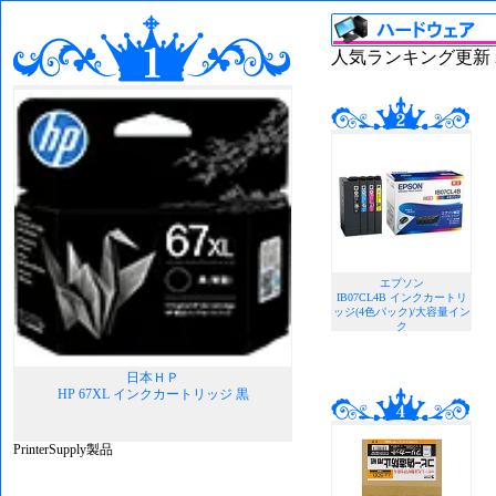
人気ランキング更新 202
エプソン
IB07CL4B インクカートリ
ッジ(4色パック)/大容量イン
ク
日本ＨＰ
HP 67XL インクカートリッジ 黒
PrinterSupply製品