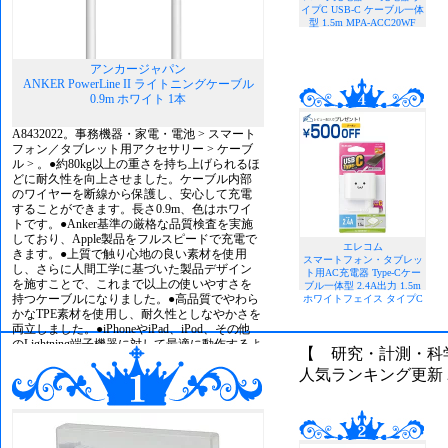
イプC USB-C ケーブル一体
型 1.5m MPA-ACC20WF
アンカージャパン
ANKER PowerLine II ライトニングケーブル
0.9m ホワイト 1本
A8432022。事務機器・家電・電池 > スマート
フォン／タブレット用アクセサリー > ケーブ
ル > 。●約80kg以上の重さを持ち上げられるほ
どに耐久性を向上させました。ケーブル内部
のワイヤーを断線から保護し、安心して充電
することができます。長さ0.9m、色はホワイ
トです。●Anker基準の厳格な品質検査を実施
しており、Apple製品をフルスピードで充電で
エレコム
きます。●上質で触り心地の良い素材を使用
スマートフォン・タブレッ
し、さらに人間工学に基づいた製品デザイン
ト用AC充電器 Type-Cケー
を施すことで、これまで以上の使いやすさを
ブル一体型 2.4A出力 1.5m
持つケーブルになりました。●高品質でやわら
ホワイトフェイス タイプC
かなTPE素材を使用し、耐久性としなやかさを
両立しました。●iPhoneやiPad、iPod、その他
のLightning端子機器に対して最適に動作するよ
【 研究・計測・科
う設計されています。
人気ランキング更新 202