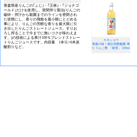
青森県産りんごの｢ふじ｣・｢王林｣・｢ジョナゴ
ールド｣だけを使用し、密閉搾り製法(りんごの
破砕・搾汁から殺菌までのラインを密閉され
た状態にし、香りの飛散を最小限にとどめる
事により、りんごの芳醇な香りを最大限に引
き出したりんごストレートジュース。すりお
ろし搾ることで今までに無いコクが味わえま
す。)の技術による果汁100％ブレンドストレー
カネショウ
トりんごジュースです。内容量 1本1L×6本炭
青森の味！蔵伝承酢酸菌 濁
酸割りなど。
り りんご酢 「細雪」 500ml