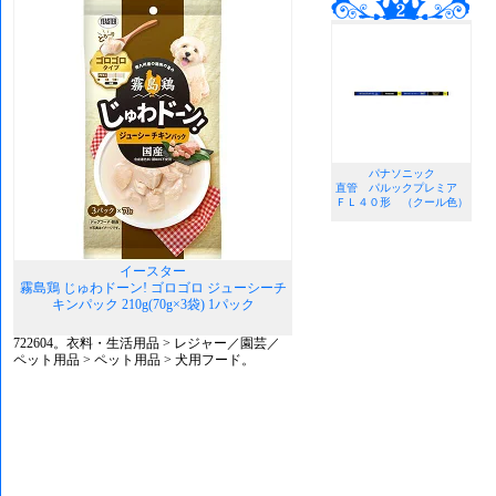
パナソニック
直管 パルックプレミア
ＦＬ４０形 （クール色）
イースター
霧島鶏 じゅわドーン! ゴロゴロ ジューシーチ
キンパック 210g(70g×3袋) 1パック
722604。衣料・生活用品 > レジャー／園芸／
ペット用品 > ペット用品 > 犬用フード。