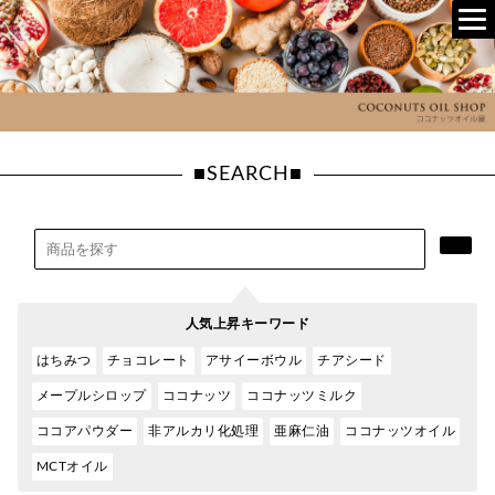
■SEARCH■
人気上昇キーワード
はちみつ
チョコレート
アサイーボウル
チアシード
メープルシロップ
ココナッツ
ココナッツミルク
ココアパウダー
非アルカリ化処理
亜麻仁油
ココナッツオイル
MCTオイル