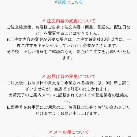
※
詳細はこちら
2026/03/16
【ココナッツシュガー特集】白砂糖に代わる自然派甘
📌 注文内容の変更について
味料！ココナッツシュガーの魅力と使い方
ご注文確定後、お客様ご自身で注文内容（商品、配送先、配送日な
ど）を変更することはできません。
2026/02/13
もし注文内容の変更が必要な場合は、ご注文確定後30分以内に、一
【エッセンシャルオイル】花粉の季節におすすめ！ナ
度ご注文をキャンセルしていただく必要がございます。
その後、正しい情報をご確認のうえ、新たにご注文をお願いいたし
チュラルな香りで、お部屋を快適空間に。
ます。
2026/01/23
【再入荷】大変お待たせいたしました！再入荷いたし
📌 お届け日の変更について
ました。＜有機ダークチョコレートボール＞
ご注文後にお届け日の変更をご希望される場合には、誠に申し訳ご
ざいませんが、当店では対応いたしかねます。
2026/01/19
出荷完了のご案内メールに記載されております配送業者の連絡先
【チョコレート特集】自然の恵みを、特別な時間に。
へ、
伝票番号をお手元にご用意の上、お客様ご自身でお問い合わせいた
だけますようお願い申し上げます。
2025/11/28
※お届けにお時間がかかっております。詳細はこちら
からご確認ください。
📌 メール便について