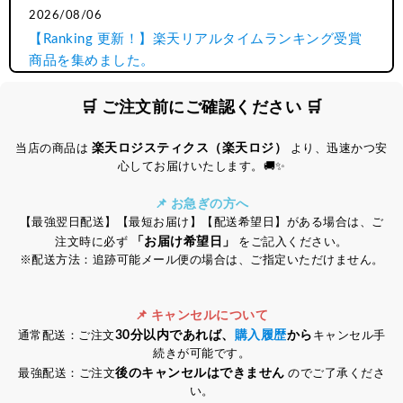
2026/08/06
【Ranking 更新！】楽天リアルタイムランキング受賞
商品を集めました。
2026/08/05
🛒 ご注文前にご確認ください 🛒
【アサイベリー特集】アサイベリーの魅力を徹底解
説！自然派が選ぶスーパーフード
楽天ロジスティクス（楽天ロジ）
当店の商品は
より、迅速かつ安
心してお届けいたします。🚚✨
2026/06/24
【MCTオイル 特集】オーガニック派？風味のなじみや
📌 お急ぎの方へ
【最強翌日配送】【最短お届け】【配送希望日】がある場合は、ご
すさ派？ 2つのMCTオイルを比べてみました
「お届け希望日」
注文時に必ず
をご記入ください。
※配送方法：追跡可能メール便の場合は、ご指定いただけません。
2026/06/04
20時～【スーパーSALE】MAX30％OFF！全商品が
SALE対象！SALE会場へ
📌 キャンセルについて
30分以内であれば、
購入履歴
から
通常配送：ご注文
キャンセル手
2026/05/20
続きが可能です。
【オーガニックココア】夏でも飲みたくなる、オーガ
後のキャンセルはできません
最強配送：ご注文
のでご了承くださ
ニックココアの楽しみ方
い。