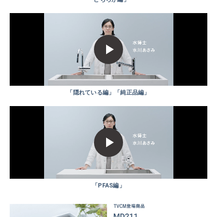
「隠れている編」「純正品編」
「PFAS編」