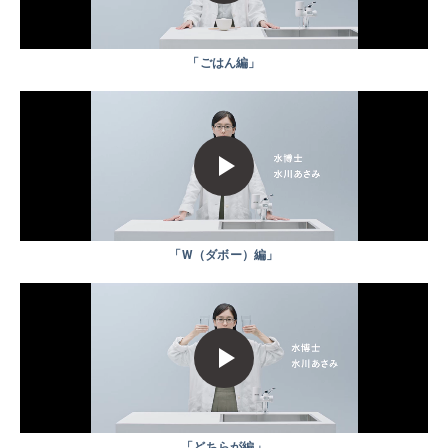
「ごはん編」
「W（ダボー）編」
「どちらが編」