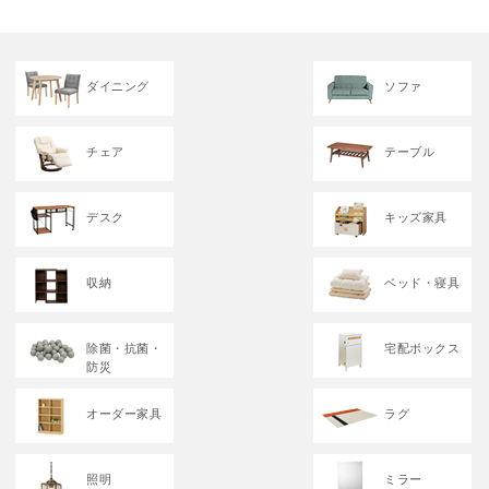
ダイニング
ソファ
チェア
テーブル
デスク
キッズ家具
収納
ベッド・寝具
除菌・抗菌・
宅配ボックス
防災
オーダー家具
ラグ
照明
ミラー