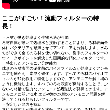
ここがすごい！流動フィルターの特
長！
・ろ材が動き効率よく生物ろ過が可能
ろ材自体が動いて処理水と接触することにより、ろ材表面全
体にバクテリアを繁殖させてアンモニアを分解します。水み
ちができて全てのろ材を使い切れない、従来のフィルターの
ウィークポイントを解決した画期的な硝化フィルターです。
・特出したアンモニア分解能力
球形のろ材表面の硝化菌のバイオフィルムが効率よくアンモ
ニアを捕らえ、素早く硝化します。すべてのろ材のバイオフ
ィルムが硝化作用に特化しますので、アンモニア分解工場の
ように機能します。すべてのろ材表面が機能することで、少
ないろ材量で強力なアンモニア処理能力が発揮できます。ア
ンモニアに弱い淡水 エビや海水水槽のアンモニア問題を解
決してくれる頼もしいフィルターです。
・安定した能力を持続
常にろ材前面が処理水と接触していますので、ろ材の目詰ま