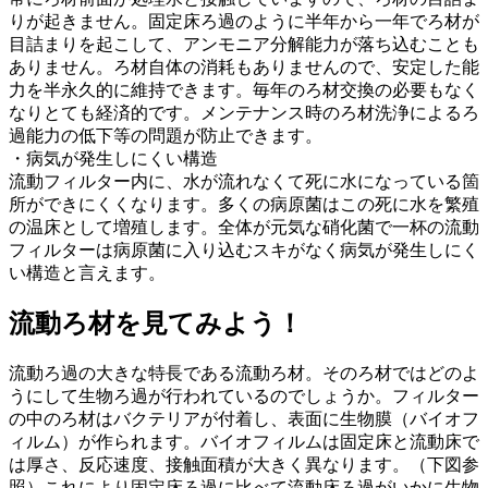
りが起きません。固定床ろ過のように半年から一年でろ材が
目詰まりを起こして、アンモニア分解能力が落ち込むことも
ありません。ろ材自体の消耗もありませんので、安定した能
力を半永久的に維持できます。毎年のろ材交換の必要もなく
なりとても経済的です。メンテナンス時のろ材洗浄によるろ
過能力の低下等の問題が防止できます。
・病気が発生しにくい構造
流動フィルター内に、水が流れなくて死に水になっている箇
所ができにくくなります。多くの病原菌はこの死に水を繁殖
の温床として増殖します。全体が元気な硝化菌で一杯の流動
フィルターは病原菌に入り込むスキがなく病気が発生しにく
い構造と言えます。
流動ろ材を見てみよう！
流動ろ過の大きな特長である流動ろ材。そのろ材ではどのよ
うにして生物ろ過が行われているのでしょうか。フィルター
の中のろ材はバクテリアが付着し、表面に生物膜（バイオフ
ィルム）が作られます。バイオフィルムは固定床と流動床で
は厚さ、反応速度、接触面積が大きく異なります。（下図参
照）これにより固定床ろ過に比べて流動床ろ過がいかに生物