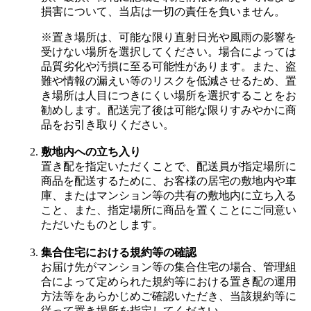
損害について、当店は一切の責任を負いません。
※置き場所は、可能な限り直射日光や風雨の影響を
受けない場所を選択してください。場合によっては
品質劣化や汚損に至る可能性があります。また、盗
難や情報の漏えい等のリスクを低減させるため、置
き場所は人目につきにくい場所を選択することをお
勧めします。配送完了後は可能な限りすみやかに商
品をお引き取りください。
敷地内への立ち入り
置き配を指定いただくことで、配送員が指定場所に
商品を配送するために、お客様の居宅の敷地内や車
庫、またはマンション等の共有の敷地内に立ち入る
こと、また、指定場所に商品を置くことにご同意い
ただいたものとします。
集合住宅における規約等の確認
お届け先がマンション等の集合住宅の場合、管理組
合によって定められた規約等における置き配の運用
方法等をあらかじめご確認いただき、当該規約等に
従って置き場所を指定してください。