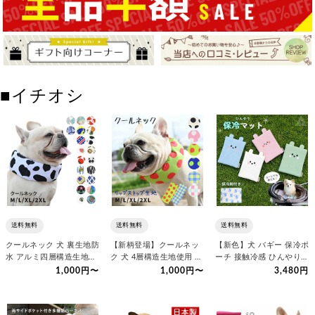
■イチオシ
送料無料
送料無料
送料無料
クールネック 犬 裏生地防
【新柄登場】クールネッ
【新色】犬 バギー 保冷ポ
水 アルミ四層構造生地使
ク 犬 4層構造生地使用 保
ーチ 接触冷感 ひんやりマ
用 夏 長時間保冷 クー…
冷時間長い アルミ 内蔵 …
ット 保冷剤付き ひんや…
1,000円〜
1,000円〜
3,480円