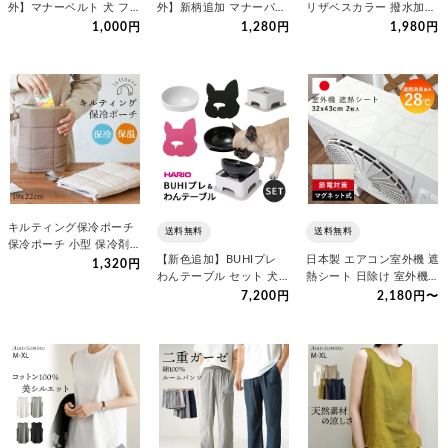
外】マナーベルト 犬 フレ
外】新柄追加 マナーパン
リザベスカラー 撥水加工
ンチブルドック カバー オ
ツ 犬 フレンチブルドック
犬 猫 エリカラ ソフト…
1,000円
1,280円
1,980円
ム…
カ…
キルティング保冷ポーチ
送料無料
送料無料
保冷ポーチ 小型 保冷剤入
【新色追加】BUHIプレ
日本製 エアコン室外機 遮
れ ポーチ 保冷ミニポー
1,320円
わんテーブル セット 犬
熱シート 日除け 室外機カ
チ…
ハリオ『HARIO』 フ…
バー 遮熱 直射日光 -…
7,200円
2,180円〜