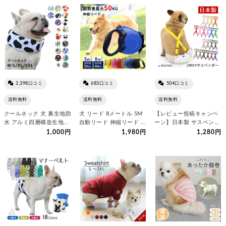
2,398口コミ
683口コミ
504口コミ
送料無料
送料無料
送料無料
クールネック 犬 裏生地防
犬 リード 8メートル 5M
【レビュー投稿キャンペ
水 アルミ四層構造生地使
自動リード 伸縮リード ロ
ーン】日本製 サスペンダ
用 夏 長時間保冷 クール…
ングリード 巻き取り…
ー 犬用 高品質 金属クリ
1,000円
1,980円
1,280円
ップ…