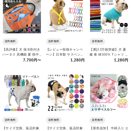
送料無料
送料無料
送料無料
【高評価】犬 保冷剤付き
【レビュー投稿キャンペ
【累計3万枚突破】犬 夏
ハーネス 高機能 夏 熱中
ーン】日本製 サスペンダ
服 春 綿100％ Tシャツ 小
症対策 暑さ対策 ソフト…
ー 犬用 高品質 金属クリ
型犬 中型犬 大型犬…
7,700円〜
1,280円
1,280円
ップ…
送料無料
送料無料
送料無料
【サイズ交換、返品対象
【サイズ交換、返品対象
【新色追加】 中綿入り エ