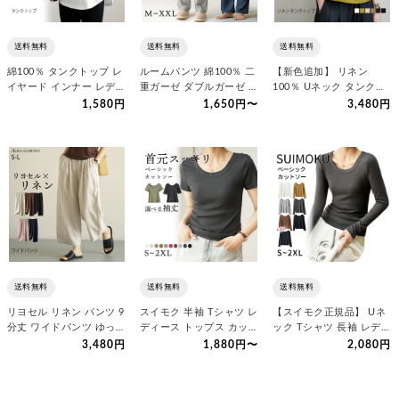
送料無料
送料無料
送料無料
綿100％ タンクトップ レ
ルームパンツ 綿100％ 二
【新色追加】 リネン
イヤード インナー レディ
重ガーゼ ダブルガーゼ ロ
100％ Uネック タンクト
ース 重ね着 レイヤー…
ング丈 ショート丈 …
ップ ノースリーブ トップ
1,580円
1,650円〜
3,480円
ス…
送料無料
送料無料
送料無料
リヨセル リネン パンツ 9
スイモク 半袖 Tシャツ レ
【スイモク正規品】 Uネ
分丈 ワイドパンツ ゆった
ディース トップス カット
ック Tシャツ 長袖 レディ
り 5色展開 リネンパ…
ソー リブ デイリー …
ース 長袖 カジュアル …
3,480円
1,880円〜
2,080円