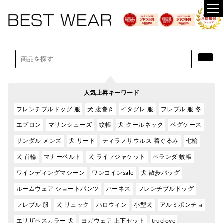
人気上昇キーワード
フレンチブルドッグ 服
犬 腹巻き
イタグレ 服
フレブル 服 冬
エプロン
マリンシューズ
蚊帳
犬 クールネック
ペグケース
サンダル メンズ
犬 リード
ティラノサウルス 着ぐるみ
七輪
犬 首輪
マナーベルト
犬 ライフジャケット
ベランダ 蚊帳
ワインディングマシーン
ワンコインsale
犬 散歩バッグ
ルームウェア ショートパンツ
ハーネス
フレンチブルドッグ
フレブル 服
犬 リュック
ハロウィン
小型犬
アルミポンチョ
エリザベスカラー 犬
ヨガウェア 上下セット
truelove