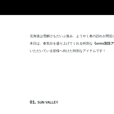
北海道は雪解けもだいぶ進み、ようやく春の訪れが間近
本日は、春気分を盛り上げてくれる特別な
《urnis別注
いただいている皆様へ向けた特別なアイテムです！
01.
SUN VALLEY