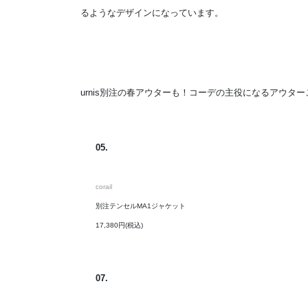
るようなデザインになっています。
urnis別注の春アウターも！コーデの主役になるアウタ
05.
corail
別注テンセルMA1ジャケット
17,380円(税込)
07.