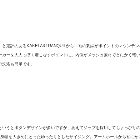
定評のあるKAKELA&TRANQUILから、袖の刺繍がポイントのマウン
ーカーを大人っぽく着こなすポイントに。内側がメッシュ素材でとにかく軽
の洗濯も簡単です。
というとボタンデザインが多いですが、あえてジップを採用してちょっぴり
は身幅を大きめにとったゆったりとしたサイジング。アームホールから袖にか