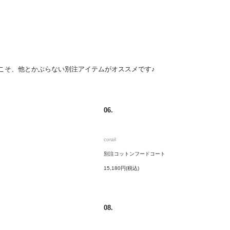
ーこそ、他とかぶらない別注アイテムがオススメです♪
06.
corail
別注コットンフードコート
15,180円(税込)
08.