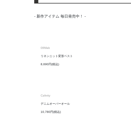
- 新作アイテム 毎日発売中！ -
08Mab
リネンニット変形ベスト
8,690円(税込)
Cafetty
デニムオーバーオール
10,780円(税込)