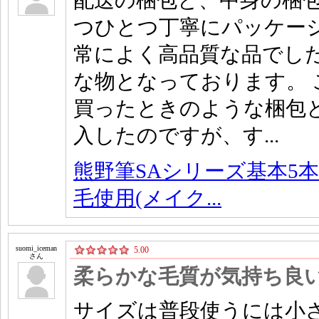
配送の梱包と、中身の梱
つひとつ丁寧にパッケー
常によく高品質な品でし
な物となっております。
買ったときのような梱包
入したのですが、す...
熊野筆SAシリーズ基本5本
毛使用(メイク...
suomi_iceman
5.00
さん
柔らかな毛質が気持ち良
サイズは普段使うには小