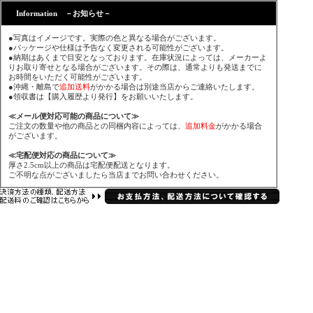
Information －お知らせ－
●写真はイメージです。実際の色と異なる場合がございます。
●パッケージや仕様は予告なく変更される可能性がございます。
●納期はあくまで目安となっております。在庫状況によっては、メーカーよ
りお取り寄せとなる場合がございます。その際は、通常よりも発送までに
お時間をいただく可能性がございます。
●沖縄・離島で
追加送料
がかかる場合は別途当店からご連絡いたします。
●領収書は【購入履歴より発行】をお願いいたします。
≪メール便対応可能の商品について≫
ご注文の数量や他の商品との同梱内容によっては、
追加料金
がかかる場合
がございます。
≪宅配便対応の商品について≫
厚さ2.5cm以上の商品は宅配便配送となります。
ご不明な点がございましたら当店までお問い合わせください。