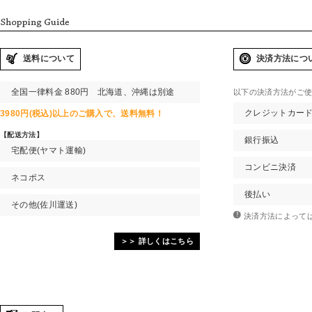
送料について
決済方法につ
全国一律料金 880円 北海道、沖縄は別途
以下の決済方法がご
クレジットカー
3980円(税込)以上
のご購入で、
送料無料！
【配送方法】
銀行振込
宅配便(ヤマト運輸)
コンビニ決済
ネコポス
後払い
その他(佐川運送)
決済方法によって
＞＞ 詳しくはこちら