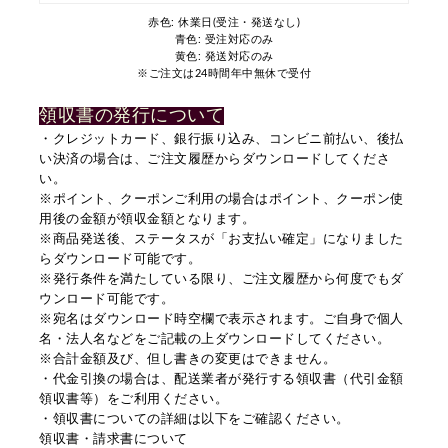
赤色: 休業日(受注・発送なし)
青色: 受注対応のみ
黄色: 発送対応のみ
※ご注文は24時間年中無休で受付
領収書の発行について
・クレジットカード、銀行振り込み、コンビニ前払い、後払
い決済の場合は、ご注文履歴からダウンロードしてくださ
い。
※ポイント、クーポンご利用の場合はポイント、クーポン使
用後の金額が領収金額となります。
※商品発送後、ステータスが「お支払い確定」になりました
らダウンロード可能です。
※発行条件を満たしている限り、ご注文履歴から何度でもダ
ウンロード可能です。
※宛名はダウンロード時空欄で表示されます。ご自身で個人
名・法人名などをご記載の上ダウンロードしてください。
※合計金額及び、但し書きの変更はできません。
・代金引換の場合は、配送業者が発行する領収書（代引金額
領収書等）をご利用ください。
・領収書についての詳細は以下をご確認ください。
領収書・請求書について