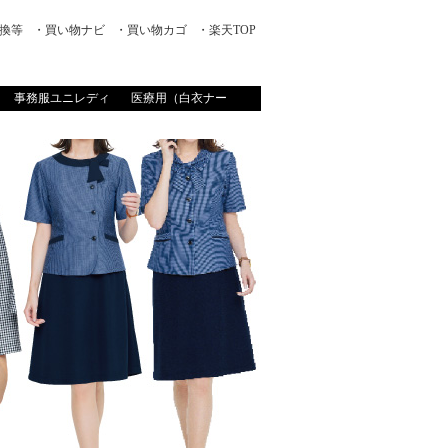
換等
・買い物ナビ
・買い物カゴ
・楽天TOP
事務服ユニレディ
医療用（白衣ナー
ス）