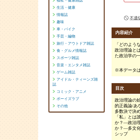
不適
内容紹介
「どのよう
政治理論と
た政治学の
※本データ
目次
政治理論の始
的正義論/あ
多数決で決
「私」とは
か？―政治
か？―多文
シップ