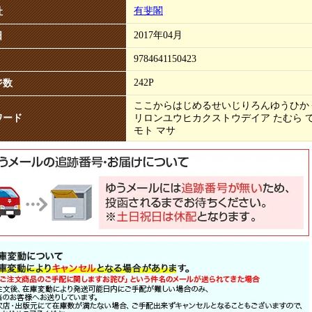
有斐閣
社
2017年04月
日
9784641150423
242P
ジ数
ここからはじめるせいじりろんゆうひか
ワード
リロンユウヒカクストウデイア たむら て
モト マサ