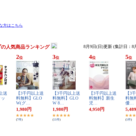
要な方はこちら
プの人気商品ランキング
8月9日(日)更新 (集計日：8
2
3
4
5
位
位
位
位
上​送​
【​3​千​円​以​上​送​
【​3​千​円​以​上​送​
【​3​千​円​以​上​送​
【​3​千
​ッ​
料​無​料​】​G​L​O​
料​無​料​】​G​L​O​
料​無​料​】​新​生​
料​無​料
W​(​グ​…
W​ ​8​…
児​…
優​…
1,980
円
1,980
円
4,950
円
5,48
(
7
件
)
(
11
件
)
(
1
件
)