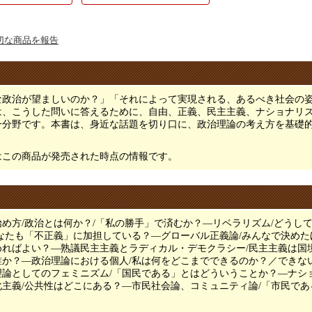
切な商品を報告
な政治が望ましいのか？」「それによって実現される、あるべき社会の
は、こうした問いに答えるために、自由、正義、民主主義、ナショナリ
一分野です。本書は、身近な話題を切り口に、政治理論の考え方を基礎
はこの商品が発売された時点の情報です。
め方/政治とは何か？/「私の勝手」で済むか？―リベラリズム/どうし
なたも「不正義」に加担している？―グローバル正義論/みんなで決めた
めればよい？―熟議民主主義とラディカル・デモクラシー/民主主義は国
誰か？―政治理論における個人/私は何をどこまでできるのか？／できな
理論としてのフェミニズム/「国民である」とはどういうことか？―ナシ
化主義/公共性はどこにある？―市民社会論、コミュニティ論/「市民で