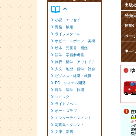
出版
発売
ISBN
ペー
キー