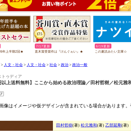
>
人文・社会
>
人文・社会
>
社会
>
政治
>
政治一般
ストゥディア
円以上送料無料】ここから始める政治理論／田村哲樹／松元雅
画像はイメージや仮デザインが含まれている場合があります。
田村哲樹
(著)
松元雅和
(著)
乙部延剛
(著)