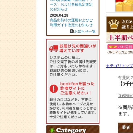
カテゴリトップ
有斐閣
【3千
※商品
ます。
著者