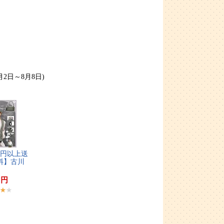
月2日～8月8日)
​円​以​上​送​
​】​古​川​
9
円