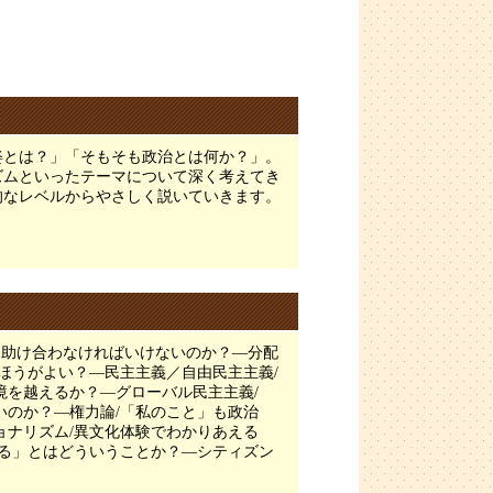
姿とは？」「そもそも政治とは何か？」。
ズムといったテーマについて深く考えてき
的なレベルからやさしく説いていきます。
て助け合わなければいけないのか？―分配
ほうがよい？―民主主義／自由民主主義/
境を越えるか？―グローバル民主主義/
いのか？―権力論/「私のこと」も政治
ョナリズム/異文化体験でわかりあえる
ある」とはどういうことか？―シティズン