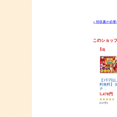
» 領収書が必
このショッ
1
位
【​3​千​円​以​
料​無​料​】​タ
チ​…
5,478
円
(
121
件
)