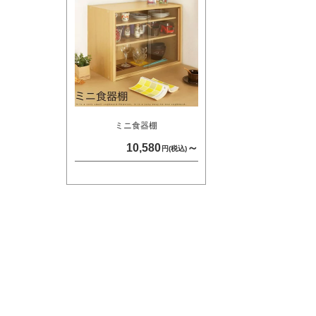
ミニ食器棚
10,580
～
円(税込)