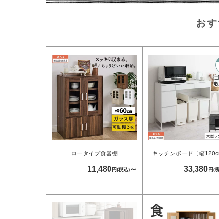
おす
ロータイプ食器棚
キッチンボード〔幅120c
11,480
～
33,380
円(税込)
円(税