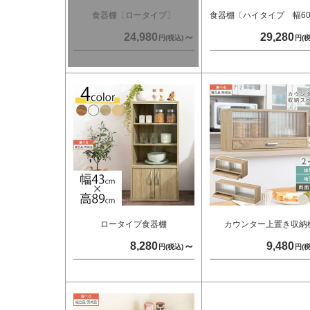
食器棚〔ロータイプ〕
食器棚〔ハイタイプ 幅60
24,980
～
29,280
円(税込)
円(税
ロータイプ食器棚
カウンター上置き収納
8,280
～
9,480
円(税込)
円(税